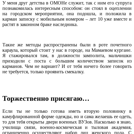
У меня друг детства в ОМОНе служит, так с ним его супруга
познакомилась интересным способом: он стоял в оцеплении
на городском мероприятии, она подошла, и положила в
карман записку с мобильным номером – лет 10 уже вместе и
растят в законном браке наследника.
Такие же методы распространены были в роте почетного
караула, который стоит у нас в городе, на Мамаевом кургане.
Я стажировался там, в должности замполита, мальчишки
приходили с поста с большим количеством записок из
карманов. Чем не вариант? И от тебя ничего более говорить
не требуется, только проявить смекалку.
Торжественно присягаю…
Если ты не только готова иметь вторую половинку в
камуфлированной форме одежды, но и сама желаешь ее одеть,
то для тебя открыты двери военных ВУЗов. Насколько я знаю,
училища связи, военно-космическая и тыловая академия,
ограниченно осуществляют набор лиц женского пола. С