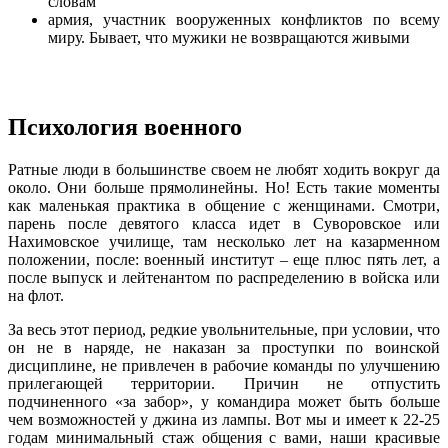
словам
армия, участник вооруженных конфликтов по всему
миру. Бывает, что мужики не возвращаются живыми
Психология военного
Ратные люди в большинстве своем не любят ходить вокруг да
около. Они больше прямолинейны. Но! Есть такие моменты
как маленькая практика в общение с женщинами. Смотри,
парень после девятого класса идет в Суворовское или
Нахимовское училище, там несколько лет на казарменном
положении, после: военный институт – еще плюс пять лет, а
после выпуск и лейтенантом по распределению в войска или
на флот.
За весь этот период, редкие увольнительные, при условии, что
он не в наряде, не наказан за проступки по воинской
дисциплине, не привлечен в рабочие команды по улучшению
прилегающей территории. Причин не отпустить
подчиненного «за забор», у командира может быть больше
чем возможностей у джина из лампы. Вот мы и имеет к 22-25
годам минимальный стаж общения с вами, наши красивые