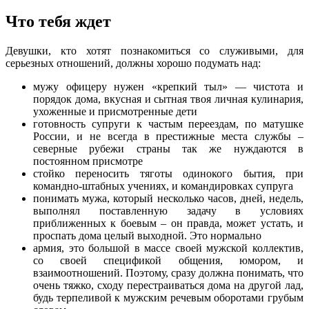
Что тебя ждет
Девушки, кто хотят познакомиться со служивыми, для
серьезных отношений, должны хорошо подумать над:
мужу офицеру нужен «крепкий тыл» — чистота и
порядок дома, вкусная и сытная твоя личная кулинария,
ухоженные и присмотренные дети
готовность супруги к частым переездам, по матушке
России, и не всегда в престижные места службы –
северные рубежи страны так же нуждаются в
постоянном присмотре
стойко переносить тяготы одинокого бытия, при
командно-штабных учениях, и командировках супруга
понимать мужа, который несколько часов, дней, недель,
выполнял поставленную задачу в условиях
приближенных к боевым – он правда, может устать, и
проспать дома целый выходной. Это нормально
армия, это большой в массе своей мужской коллектив,
со своей спецификой общения, юмором, и
взаимоотношений. Поэтому, сразу должна понимать, что
очень тяжко, сходу перестраиваться дома на другой лад,
будь терпеливой к мужским речевым оборотами грубым