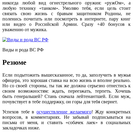
никогда любой вид огнестрельного оружия: «ружОм», а
любую технику «танком». Умоляю тебя, если цель стоит
связать свою жизнь с бравым защитником Родины, не
поленись почитать или посмотреть в интернете, пару книг
или видео о Российской Армии. Сразу +40 бонусов к
уважению от мужика.
Виды и рода ВС РФ
Резюме
Если подытожить вышесказанное, то да, заполучить в мужья
офицера, это хорошая ставка на всю жизнь и вполне реально.
Но со своей стороны, ты так же должна серьезно отнестись к
своим возможностям: ждать, переезжать, терпеть. Хочешь
быть генеральшей? Стань сначала лейтенантшей. Если муж,
почувствует в тебе поддержку, он горы для тебя свернет.
Успехов тебе в
осуществление желаемого
! Жду конкретных
вопросов, в комментариях. Не забывай подписываться на
письма от меня, и ставить «собачек лаек» в социальных
закладочках ниже.