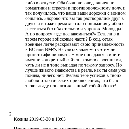
либо в отпуске. Оба были «оголодавшие» по
романтики и страсти к противоположному полу, и
так получилось, что ваши ваши дорожки с воином
сошлись. Здорово что вы так растворились друг в
друге и в тоже время хватило понимания у обоих
расстаться без обязательств и упреков. Молодцы!
А по вопросу «где познакомиться?» Есть ли в в
твоем городе войсковые части? В соц. сетях
военные легче раскрывают свою принадлежность
к ВС или ВМФ. На сайтах знакомств этим не
принято афишировать. + мне попадался в инете
именно конкретный сайт знакомств с военными,
чуть ли не в топе выпадал по такому запросу. Но
лучше живого знакомства в реале, как ты сама уже
поняла, ничего нет! Желаю тебе успехов в твоих
любовно-тактических приключениях, что бы в
твою засаду попался желанный тобой объект!
Ответить
Ксения
2019-03-30
в 13:03
Начну с того, что я ищу настоящего,одинокого