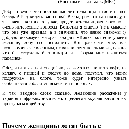
(Военком из фильма «ДМБ»)
Добрый вечер, мои постоянные читательницы и гости нашей
беседки! Рад видеть вас снова! Весна, романтика повсюду, и
ты знаешь, возникают у вас, представительниц женского пола,
очень интересные вопросы. Встретил я старую (не в смысле,
что она уже древняя, а в значении, что давно знакомы :),
добрую знакомую, которая говорит: «Вовка, вот есть у меня
желание, хочу его исполнить. Вот расскажи мне, как
познакомиться с военным, не важно, летчик аль моряк, важно,
что бы стержень был внутри и… форма мне нравиться
парадная».
Обсудили мы с ней специфику ее «охоты», попил я кофе, на
халяву, с пиццей и следуя до дома, подумал, что моим
подружкам на блоге, тоже будет интересно узнать
особенности соблазнения мужчин в погонах.
И так, вводное слово сказано. Желающие рассажены у
экранов цифровых носителей, с разными вкусняшками, а мы
преступаем к действу.
Почему женщины хотят быть с