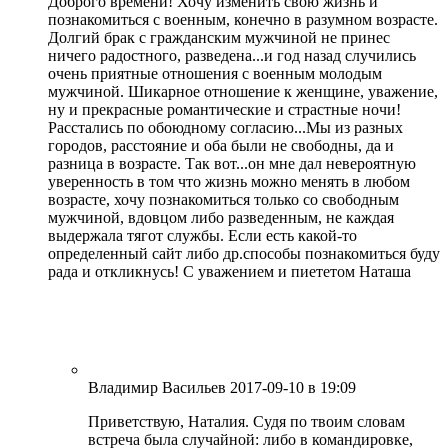
Доброго времени! Хочу изменить свою жизнь и
познакомиться с военным, конечно в разумном возрасте.
Долгий брак с гражданским мужчиной не принес
ничего радостного, разведена...и год назад случились
очень приятные отношения с военным молодым
мужчиной. Шикарное отношение к женщине, уважение,
ну и прекрасные романтические и страстные ночи!
Расстались по обоюдному согласию...Мы из разных
городов, расстояние и оба были не свободны, да и
разница в возрасте. Так вот...он мне дал невероятную
уверенность в том что жизнь можно менять в любом
возрасте, хочу познакомиться только со свободным
мужчиной, вдовцом либо разведенным, не каждая
выдержала тягот службы. Если есть какой-то
определенный сайт либо др.способы познакомиться буду
рада и откликнусь! С уважением и пиететом Наташа
Ответить
Владимир Васильев
2017-09-10
в 19:09
Приветствую, Наталия. Судя по твоим словам
встреча была случайной: либо в командировке,