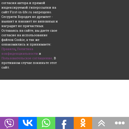
согласия
автора и прямой
индексируемой гиперссылки на
сайт First-in-life.ru запрещено.
Сесурити Бородач не дремлет -
выявит и накажет не виновных и
наградит не причастных.
Оставаясь на сайте, вы даете свое
согласие на использование
файлов Cookie,
а так же
ознакомились и принимаете:
Правила
,
Политика
конфиденциальности
и
Пользовательское соглашение
.
В
противном случае покиньте этот
сайт.