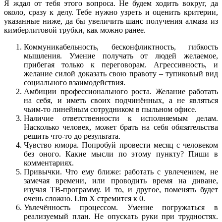
Я ждал от тебя этого вопроса. Не будем ходить вокруг, да
около, сразу к делу. Тебе нужно узреть и оценить критерии,
указанные ниже, да бы увеличить шанс получения алмаза из
кимберлитовой трубки, как можно ранее.
Коммуникабельность, бесконфликтность, гибкость
мышления. Умение получать от людей желаемое,
прибегая только к переговорам. Агрессивность, и
желание силой доказать свою правоту – тупиковый вид
социального взаимодействия.
Амбиции профессионального роста. Желание работать
на себя, и иметь своих подчинённых, а не являться
чьим-то линейным сотрудником в пыльном офисе.
Наличие ответственности к исполняемым делам.
Насколько человек, может брать на себя обязательства
решить что-то до результата.
Чувство юмора. Попробуй провести месяц с человеком
без оного. Какие мысли по этому пункту? Пиши в
комментариях.
Привычки. Что ему ближе: работать с увлечением, не
замечая времени, или проводить время на диване,
изучая ТВ-программу. И то, и другое, поменять будет
очень сложно. Lim Х стремится к 0.
Увлечённость процессом. Умение погружаться в
реализуемый план. Не опускать руки при трудностях.